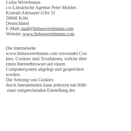
Lioba Werrelmann
c/o Literarische Agentur Peter Molden
Konrad-Adenauer-Ufer 31
50668 Köln
Deutschland
E-Mail:
mail@liobawerrelmann.com
Website:
www.liobawerrelmann.com
Die Internetseite
www.liobawerrelmann.com
verwendet Coo
kies. Cookies sind Textdateien, welche über
einen Internetbrowser auf einem
Computersystem abgelegt und gespeichert
werden.
Die Setzung von Cookies
durch Internetseiten kann jederzeit mit Hilfe
einer entsprechenden Einstellung des
genutzten Internetbrowsers verhindern
werden. Ferner können bereits gesetzte
Cookies jederzeit über einen
Internetbrowser oder andere
Softwareprogramme gelöscht werden. Dies
ist in allen gängigen Internetbrowsern
möglich.